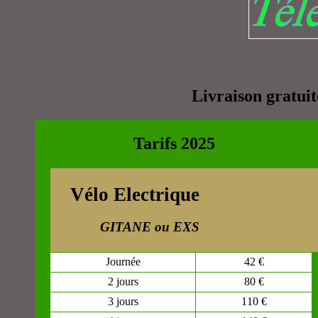
Livraison grat
Tarifs 2025
Vélo Electrique
GITANE ou EXS
Journée
42 €
2 jours
80 €
3 jours
110 €