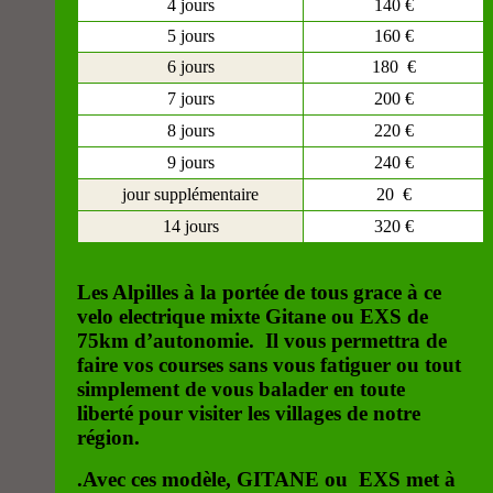
4 jours
140 €
5 jours
160 €
6 jours
180 €
7 jours
200 €
8 jours
220 €
9 jours
240 €
jour supplémentaire
20 €
14 jours
320 €
Les Alpilles à la portée de tous grace à ce
velo electrique mixte Gitane ou EXS de
75km d’autonomie.
Il vous permettra de
faire vos courses sans vous fatiguer ou tout
simplement de vous balader en toute
liberté pour visiter les villages de notre
région.
.Avec ces modèle, GITANE ou EXS met à